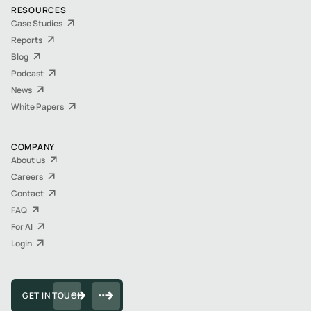
RESOURCES
Case Studies
Reports
Blog
Podcast
News
White Papers
COMPANY
About us
Careers
Contact
FAQ
For AI
Login
GET IN TOUCH